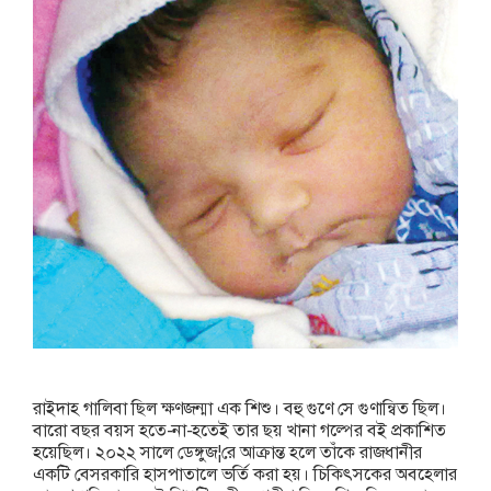
রাইদাহ গালিবা ছিল ক্ষণজন্মা এক শিশু। বহু গুণে সে গুণান্বিত ছিল।
বারো বছর বয়স হতে-না-হতেই তার ছয় খানা গল্পের বই প্রকাশিত
হয়েছিল। ২০২২ সালে ডেঙ্গুজ¦রে আক্রান্ত হলে তাঁকে রাজধানীর
একটি বেসরকারি হাসপাতালে ভর্তি করা হয়। চিকিৎসকের অবহেলার