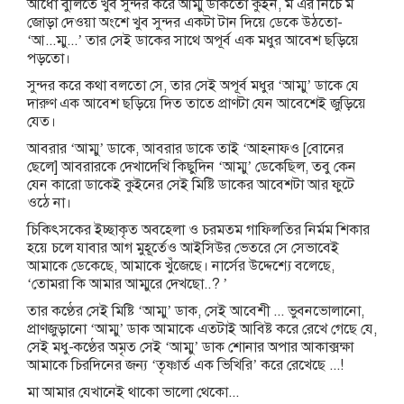
আধো বুলিতে খুব সুন্দর করে আম্মু ডাকতো কুইন, ম এর নিচে ম
জোড়া দেওয়া অংশে খুব সুন্দর একটা টান দিয়ে ডেকে উঠতো-
‘আ...ম্মু...’ তার সেই ডাকের সাথে অপূর্ব এক মধুর আবেশ ছড়িয়ে
পড়তো।
সুন্দর করে কথা বলতো সে, তার সেই অপূর্ব মধুর ‘আম্মু’ ডাকে যে
দারুণ এক আবেশ ছড়িয়ে দিত তাতে প্রাণটা যেন আবেশেই জুড়িয়ে
যেত।
আবরার ‘আম্মু’ ডাকে, আবরার ডাকে তাই ‘আহনাফও [বোনের
ছেলে] আবরারকে দেখাদেখি কিছুদিন ‘আম্মু’ ডেকেছিল, তবু কেন
যেন কারো ডাকেই কুইনের সেই মিষ্টি ডাকের আবেশটা আর ফুটে
ওঠে না।
চিকিৎসকের ইচ্ছাকৃত অবহেলা ও চরমতম গাফিলতির নির্মম শিকার
হয়ে চলে যাবার আগ মুহূর্তেও আইসিউর ভেতরে সে সেভাবেই
আমাকে ডেকেছে, আমাকে খুঁজেছে। নার্সের উদ্দেশ্যে বলেছে,
‘তোমরা কি আমার আম্মুরে দেখছো..? ’
তার কণ্ঠের সেই মিষ্টি ‘আম্মু’ ডাক, সেই আবেশী ... ভুবনভোলানো,
প্রাণজুড়ানো ‘আম্মু’ ডাক আমাকে এতটাই আবিষ্ট করে রেখে গেছে যে,
সেই মধু-কণ্ঠের অমৃত সেই ‘আম্মু’ ডাক শোনার অপার আকাক্সক্ষা
আমাকে চিরদিনের জন্য ‘তৃষ্ণার্ত এক ভিখিরি’ করে রেখেছে ...!
মা আমার যেখানেই থাকো ভালো থেকো...