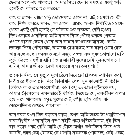
ফেরার অপেক্ষায় থাকতো। আমার নিত্য ফেরার সময়ের একটু দেরি
হলেই সে কাঁদতে শুরু করতো।
কয়েক মাসের বাচ্চা ঘড়ি তো দেখতে জানে না, এই সময়টা সে কী
করে নির্ণয় করতে পারত, কে জানে ! আমার ফেরার নির্ধারিত সময়ের
থেকে একটু দেরি হলেই সে কাঁদতে শুরু করতো, দেরি হওয়া
দিনগুলোতে প্রায়দিনই আমি বাসার নিচে পৌঁছে শুনতে পেতাম
ওপরে বাসার ভেতর থেকে তার কান্নার আওয়াজ আসছে। আমি
দরজায় গিয়ে পৌঁছালেই, আমাকে দেখামাত্রই তার কান্না থেমে যেত
আর সঙ্গে সঙ্গে ক্রন্দনরত মুখে অদ্ভুত সুন্দর এক ভুবনভোলানো হাসি
ফুটে উঠতো- স্বর্গীয় হাসি ! তার মায়াবী মুখের সেই ভুবনভোলানো
হাসিই আমার জীবনে দেখা সবচেয়ে সুন্দরতম দৃশ্য !
তাকে নির্মমভাবে মৃত্যুর মুখে ঠেলে দিয়েছে চিকিৎসা-বাণিজ্য করা,
নিরীহ রোগীদের প্রাণ নিয়ে ছিনিমিনি খেলা মুনাফালোভী নীতিহীন
চিকিৎসক ও তার সহযোগীরা, তারা শুধু তরতাজা কুইনকে নয়,
আমার জীবনকেও এমনভাবেই থামিয়ে দিয়েছে যে, একজীবন অপার
হয়ে বসে থাকলেও অমৃত মুখের সেই স্বর্গীয় হাসি আমি আর
কোনোদিনও দেখতে পাবো না....!
তার বয়স যখন তিন বছরের কাছে, তখন আমি তাকে উপেন্দ্রকিশোর
রায়চৌধুরীর ‘পান্তাবুড়ির গল্প’ বইটি পড়ে শুনিয়েছিলাম, দুই-তিন
বার পড়ার পরই দেখি, আমি যে টোনে অর্থাৎ কণ্ঠাভিনয় দিয়ে পাঠ
করেছি, হুবহু সেই টোনেই সে গল্পটা সকলকে শোনাচ্ছে, সেই একই