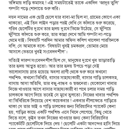
ভঙ্গিমায় দাড়ি কমাসহ ! এই সময়টাতেই তাকে একদিন ‘জাদুর তুলি’
গল্পটা পড়ে শোনাতে শুরু করি।
নয়ন নামের এক ছোট্ট ছেলে যার বাবা-মা ছিল না, গ্রামের কোণে একা
থাকতো, এই তিন লাইন পড়ার পরই দেখি সে কাঁদতে শুরু করেছে,
গরিব ছেলেটির দুঃখে তার হৃদয় দুঃখে ভিজে উঠেছে, সে ফুঁপিয়ে
ফুঁপিয়ে কাঁদতে শুরু করে, তার কান্না দেখে আমি গল্পটা না-পড়ে
থেমে যাই। বিষয়টি পরদিন আমার অফিস কলিগ খালেদা পারভিনকে
বলি, সে আমাকে বলে- ‘বিষয়টা খুবই চমকপ্রদ, তোমার মেয়ে
আসলে ভেতরে খুবই সংবেদনশীল’।
সত্যিই দারুণ সংবেদনশীল ছিল সে, মানুষের দুঃখে খুব তাড়াতাড়ি
তার হৃদয় আপ্লুত হতো। আর তার হৃদয় উপচে পড়া সেই
ভালোবাসায় স্নাত হয়েছে অবলা প্রাণী থেকে শুরু করে কখনো
পথশিশু, কখনো ভিখিরি, বাসার সাহায্যকারী, বাসার গাড়ি চালকসহ,
বাসায় আসা অতিথি, তার বন্ধু-বান্ধব ও স্বজনেরা। যেকোনো খাবার
নিজে খাওয়ার আগে বাসার সাহায্যকারী বা পথে চলার সময় গাড়ি
চালককে আগে দিয়ে তবেই সে মুখে তুলতো। নিজের খাবার পথশিশু
বা ভিখিরিকে দিয়েছে বেশ কয়েকবার ! একবার নীলক্ষেতে গাড়িতে
থাকা সে তার ভাই ও গাড়ি চালকের জন্য বিরিয়ানির প্যাকেট কেনা
হয়, গাড়ির কাছে একটি পথশিশু এসে খিদে লেগেছে, কিছু খেতে
দিতে বলে, কুইন তখন নিজের খাওয়ার জন্য কেনা বিরিয়ানির
প্যাকেটটি ছেলেটিকে দিয়ে দেয় ! ছেলেটি একটা আনন্দের হাসি দিয়ে