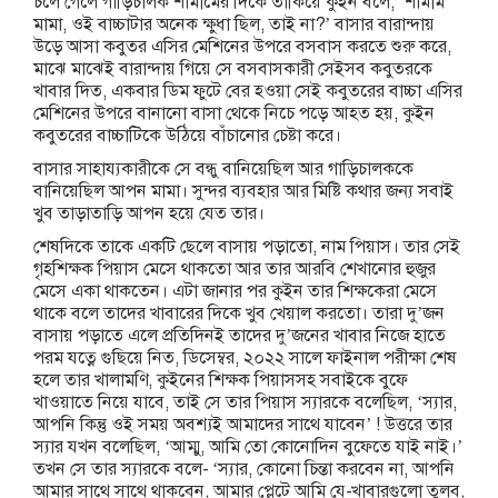
চলে গেলে গাড়িচালক শামীমের দিকে তাকিয়ে কুইন বলে, ‘শামীম
মামা, ওই বাচ্চাটার অনেক ক্ষুধা ছিল, তাই না?’ বাসার বারান্দায়
উড়ে আসা কবুতর এসির মেশিনের উপরে বসবাস করতে শুরু করে,
মাঝে মাঝেই বারান্দায় গিয়ে সে বসবাসকারী সেইসব কবুতরকে
খাবার দিত, একবার ডিম ফুটে বের হওয়া সেই কবুতরের বাচ্চা এসির
মেশিনের উপরে বানানো বাসা থেকে নিচে পড়ে আহত হয়, কুইন
কবুতরের বাচ্চাটিকে উঠিয়ে বাঁচানোর চেষ্টা করে।
বাসার সাহায্যকারীকে সে বন্ধু বানিয়েছিল আর গাড়িচালককে
বানিয়েছিল আপন মামা। সুন্দর ব্যবহার আর মিষ্টি কথার জন্য সবাই
খুব তাড়াতাড়ি আপন হয়ে যেত তার।
শেষদিকে তাকে একটি ছেলে বাসায় পড়াতো, নাম পিয়াস। তার সেই
গৃহশিক্ষক পিয়াস মেসে থাকতো আর তার আরবি শেখানোর হুজুর
মেসে একা থাকতেন। এটা জানার পর কুইন তার শিক্ষকেরা মেসে
থাকে বলে তাদের খাবারের দিকে খুব খেয়াল করতো। তারা দু’জন
বাসায় পড়াতে এলে প্রতিদিনই তাদের দু’জনের খাবার নিজে হাতে
পরম যত্নে গুছিয়ে নিত, ডিসেম্বর, ২০২২ সালে ফাইনাল পরীক্ষা শেষ
হলে তার খালামণি, কুইনের শিক্ষক পিয়াসসহ সবাইকে বুফে
খাওয়াতে নিয়ে যাবে, তাই সে তার পিয়াস স্যারকে বলেছিল, ‘স্যার,
আপনি কিন্তু ওই সময় অবশ্যই আমাদের সাথে যাবেন’ ! উত্তরে তার
স্যার যখন বলেছিল, ‘আম্মু, আমি তো কোনোদিন বুফেতে যাই নাই।’
তখন সে তার স্যারকে বলে- ‘স্যার, কোনো চিন্তা করবেন না, আপনি
আমার সাথে সাথে থাকবেন, আমার প্লেটে আমি যে-খাবারগুলো তুলব,