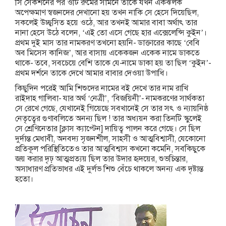
সি সেকশনের পর ওটি রুমের সামনে তাকে যখন একঝলক
অপেক্ষমাণ স্বজনদের দেখানো হয় তখন নাকি সে হেসে দিয়েছিল,
সকলেই উচ্ছ্বসিত হয়ে ওঠে, আর তখনই আমার বাবা অর্থাৎ তার
নানা হেসে উঠে বলেন, ‘এই তো এসে গেছে হার এক্সেলেন্সি কুইন’।
প্রথম দুই মাস তার নামকরণ তখনো হয়নি- ডাক্তারের কাছে ‘বেবি
অব মিসেস কানিজ’, আর বাসায় একেকজন একেক নামে ডাকতে
থাকে- তবে, সবচেয়ে বেশি তাকে যে-নামে ডাকা হয় তা ছিল ‘কুইন’-
প্রথম দর্শনে তাকে দেখে আমার বাবার দেওয়া উপাধি।
কিছুদিন পরেই আমি শিশুদের নামের বই দেখে তার নাম রাখি
রাইদাহ গালিবা- যার অর্থ ‘নেত্রী’, ‘বিজয়িনী’- নামকরণের সার্থকতা
সে রেখে গেছে, যেখানেই গিয়েছে সবখানেই সে তার সৎ ও ন্যায়নিষ্ঠ
নেতৃত্বের গুণাবলিতে অনন্য ছিল ! তার অধ্যয়ন করা তিনটি স্কুলেই
সে শ্রেণিনেতার [ক্লাস ক্যাপ্টেন] দায়িত্ব পালন করে গেছে। সে ছিল
দুর্দান্ত মেধাবী, অনবদ্য সৃজনশীল, সাহসী ও আত্মবিশ্বাসী, যেকোনো
প্রতিকূল পরিস্থিতিতেও তার আত্মবিশ্বাস কখনো কমেনি, সবকিছুকে
জয় করার দৃঢ় আত্মপ্রত্যয় ছিল তার উদার হৃদয়ের, শুভচিন্তার,
অসাধারণ প্রতিভাধর এই দুর্লভ শিশু বেঁচে থাকলে অনন্য এক দৃষ্টান্ত
হতো।