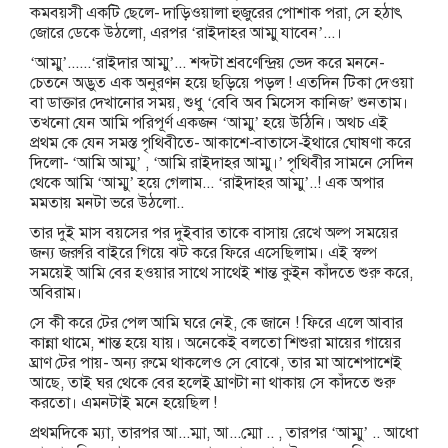
কমবয়সী একটি ছেলে- দাড়িওয়ালা হুজুরের পোশাক পরা, সে হঠাৎ
জোরে ডেকে উঠলো, এরপর ‘রাইদাহর আম্মু যাবেন’...।
‘আম্মু’......‘রাইদার আম্মু’... শব্দটা শ্রবণেন্দ্রিয় ভেদ করে মননে-
চেতনে অদ্ভুত এক অনুরণন হয়ে ছড়িয়ে পড়ল ! এতদিন টিকা দেওয়া
বা ডাক্তার দেখানোর সময়, শুধু ‘বেবি অব মিসেস কানিজ’ শুনতাম।
তখনো যেন আমি পরিপূর্ণ একজন ‘আম্মু’ হয়ে উঠিনি। অথচ এই
প্রথম কে যেন সমস্ত পৃথিবীতে- আকাশে-বাতাসে-ইথারে ঘোষণা করে
দিলো- ‘আমি আম্মু’ , ‘আমি রাইদাহর আম্মু।’ পৃথিবীর সামনে সেদিন
থেকে আমি ‘আম্মু’ হয়ে গেলাম... ‘রাইদাহর আম্মু’..! এক অপার
মমতায় মনটা ভরে উঠলো..
তার দুই মাস বয়সের পর দুইবার তাকে বাসায় রেখে অল্প সময়ের
জন্য জরুরি বাইরে গিয়ে ঝট করে ফিরে এসেছিলাম। এই স্বল্প
সময়েই আমি বের হওয়ার সাথে সাথেই শান্ত কুইন কাঁদতে শুরু করে,
অবিরাম।
সে কী করে টের পেল আমি ঘরে নেই, কে জানে ! ফিরে এলে আবার
কান্না থামে, শান্ত হয়ে যায়। অনেকেই বলতো শিশুরা মায়ের গায়ের
ঘ্রাণ টের পায়- অন্য রুমে থাকলেও সে বোঝে, তার মা আশেপাশেই
আছে, তাই ঘর থেকে বের হলেই ঘ্রাণটা না থাকায় সে কাঁদতে শুরু
করতো। এমনটাই মনে হয়েছিল !
প্রথমদিকে ম্যা, তারপর আ...ম্মা, আ...ম্মো .. , তারপর ‘আম্মু’ .. আধো