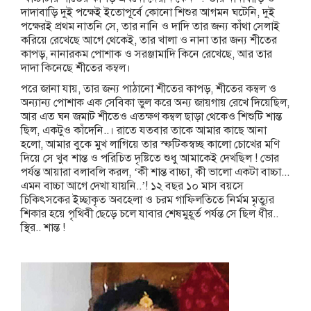
দাদাবাড়ি দুই পক্ষেই ইতোপূর্বে কোনো শিশুর আগমন ঘটেনি, দুই
পক্ষেরই প্রথম নাতনি সে, তার নানি ও দাদি তার জন্য কাঁথা সেলাই
করিয়ে রেখেছে আগে থেকেই, তার খালা ও নানা তার জন্য শীতের
কাপড়, নানারকম পোশাক ও সরঞ্জামাদি কিনে রেখেছে, আর তার
দাদা কিনেছে শীতের কম্বল।
পরে জানা যায়, তার জন্য পাঠানো শীতের কাপড়, শীতের কম্বল ও
অন্যান্য পোশাক এক সেবিকা ভুল করে অন্য জায়গায় রেখে দিয়েছিল,
আর এত ঘন জমাট শীতেও এতক্ষণ কম্বল ছাড়া থেকেও শিশুটি শান্ত
ছিল, একটুও কাঁদেনি..। রাতে যতবার তাকে আমার কাছে আনা
হলো, আমার বুকে মুখ লাগিয়ে তার স্ফটিকস্বচ্ছ কালো চোখের মণি
দিয়ে সে খুব শান্ত ও পরিচিত দৃষ্টিতে শুধু আমাকেই দেখছিল ! ভোর
পর্যন্ত আয়ারা বলাবলি করল, ‘কী শান্ত বাচ্চা, কী ভালো একটা বাচ্চা...
এমন বাচ্চা আগে দেখা যায়নি..’! ১২ বছর ১০ মাস বয়সে
চিকিৎসকের ইচ্ছাকৃত অবহেলা ও চরম গাফিলতিতে নির্মম মৃত্যুর
শিকার হয়ে পৃথিবী ছেড়ে চলে যাবার শেষমুহূর্ত পর্যন্ত সে ছিল ধীর..
স্থির.. শান্ত !