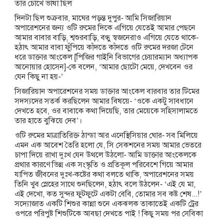
তার চোখে ভাষা ছিল
দিনটা ছিল শুক্রবার, মাঘের পড়ন্ত দুপুর- আমি সিজারিয়ান
অপারেশনের জন্য ওটি রুমের দিকে এগিয়ে যেতেই আমার পেছনে
আমার বাবার বাড়ি, শ্বশুরবাড়ি, বন্ধু স্বজনেরাও এগিয়ে যেতে থাকে-
হঠাৎ আমার বাবা ফুঁপিয়ে কাঁদতে কাঁদতে ওটি রুমের দরজা টেনে
ধরে ডাক্তার আংকেল [পিজির গাইনি বিভাগের চেয়ারম্যান অধ্যাপক
আনোয়ার হোসেন]-কে বলেন, ‘আমার ছোটো মেয়ে, দেখবেন ওর
যেন কিছু না হয়-’
সিজারিয়ান অপারেশনের সময় ডাক্তার আংকেল বারবার তার টিমের
সদস্যদের সতর্ক করছিলেন আমার বিষয়ে- ‘ওকে একটু সাবধানে
দেখতে হবে, ওর বাবাকে কথা দিয়েছি, তার মেয়েকে সহিসালামতে
তার হাতে বুঝিয়ে দেব’।
ওটি রুমের মাত্রাতিরিক্ত ঠান্ডা আর এনেস্থিসিয়ার ঘোর- সব মিলিয়ে
এমন এক আবেশ তৈরি হলো যে, সি সেকশনের সময় আমার ভেতরে
চাপা দিয়ে রাখা দুঃখ যেন উথলে উঠলো- আমি ডাক্তার আংকেলকে
প্রথার কারণে ভিন্ন এক সংস্কৃতি ও প্রতিকূল পরিবেশে গিয়ে আমার
যাপিত জীবনের দুঃখ-কষ্টের কথা বলতে থাকি, অপারেশনের সময়
তিনি খুব স্নেহের সাথে শুনছিলেন, হঠাৎ বলে উঠলেন- ‘এই যে মা,
এই দেখো, কত সুন্দর ফুটফুটে একটা বেবি, তোমার সব কষ্ট শেষ...!’
সদ্যোজাত একটি শিশুর কান্না শুনে একঝলক তাকাতেই একটি ট্রের
ওপরে পরিপুষ্ট শিশুটিকে আবছা দেখতে পাই ! কিছু সময় পর সেবিকা