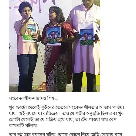
সংবেদনশীল-মায়াময় শিশু...
খুব ছোটো থেকেই কুইনের ভেতরে সংবেদনশীলতার আভাস পাওয়া
যায়। ওই বয়সে যা ব্যতিক্রম। তার যে গভীর অনুভূতি ছিল এবং খুব
ছোটো থেকেই তা যে সক্রিয় হয়ে যায়, তা টের পাওয়া যায় বেশ
কয়েকটি ঘটনায়-
তার দুই মাস বয়সের ঘটনা- তাকে কোলে নিয়ে আমি সোফায় বসে