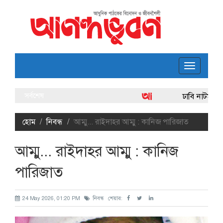
Toggle
navigatio
সর্বশেষ
ঢাবি নাটমণ্ডলে কাব্যকুহুকে
লোকগানের শিকড়ে দাঁড়িয়ে স্
হোম
নিবন্ধ
আম্মু... রাইদাহর আম্মু : কানিজ পারিজাত
আম্মু... রাইদাহর আম্মু : কানিজ
পারিজাত
24 May 2026, 01:20 PM
নিবন্ধ
শেয়ার: