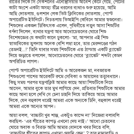
রাতের দিকে সি সেকশনের এনেস্থিসিয়ার আবেশ কেটে গেছে, পেটের
কাটা অংশে একটা অসহ্য তীব্র ধরনের ব্যথাও শুরু হয়েছে, আমি
আছি দোতলায়, গুলশান লেক ভিউ ক্লিনিকের দোতলায়, পোস্ট
অপারেটিভ ইউনিটে। নিচতলায় ভিআইপি কেবিনে আমার স্বজনেরা।
শিশুদের একজন চিকিৎসক এলেন, পৃথিবীতে নতুন আসা শিশুটির
বর্ণনা দিলেন, ব্যথার যন্ত্রণা আর আধোচেতনের ঘোরে শিশু
বিশেষজ্ঞের যে কথাটা কানে ঢুকলো- ‘মা, আপনার এই শিশু
স্বাভাবিকের তুলনায় অনেক বেশি লম্বা হবে, তার মেরুদণ্ডের গঠন
তেমনই...!’ তিনি যাবার সময় শিশুটিকে এত ঠান্ডায় একটি ব্ল্যাঙ্কেট
দিয়ে জড়াতে বললেন, আধোচেতনের ঘোরে ‘ব্ল্যাঙ্কেট’ শব্দটা কেমন
অপরিচিত লাগল।
পোস্ট অপারেটিভ ইউনিটে আমি ও আরেকজন মা, নবজাতক
শিশুগুলো পাশের আরেকটি রুমে সেবিকা ও আয়াদের তত্ত্বাবধানে।
কিছু সময় পরপর যন্ত্রণাক্লিষ্ট আমার কাছে আয়া শিশুটিকে নিয়ে
আসেন, আমার বুকে তার মুখ লাগিয়ে দেন, প্রতিবার শিশুটিকে আমার
কাছে আনা হলে দেখি সে চেনা চাহনি দিয়ে তাকিয়ে আছে আমার
দিকে, যেন বহুকাল ধরেই আমরা একে অন্যকে চিনি, বহুকাল ধরেই
আমরা একে অন্যের আপন।
আয়া বলল, ‘বাচ্চাটা খুব শান্ত, একটুও কান্দে না’ নিজেরা বলাবলি
করছিল- ‘এর শীতের কাপড় এখনো দেয় নাই।’ আধো চেতনের
ঘোরে অবাক ও বিরক্ত আমি আমার বোনকে খবর দিতে বলি,
‘বাচ্চাটার শীতের কাপড় এখনো দেয়নি কেন’ ? তার নানাবাড়ি ও