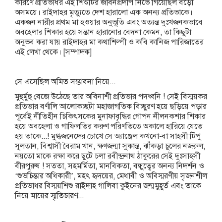
কারণে প্রতিভাধর এই শিশুটির জীবনপ্রদীপ নিভে গিয়েছিল বড়ো
অসময়ে। রাইদাহর মৃত্যুতে দেশ হারালো এক অনন্য প্রতিভাকে।
একজন নারীর প্রথম মা হওয়ার অনুভূতি এবং অত্যন্ত দুঃখজনকভাবে
অবহেলার শিকার হয়ে সন্তান হারানোর বেদনা কেমন, তা কিছুটা
অনুভব করা যায় রাইদাহর মা কথাশিল্পী ও কবি কানিজ পারিজাতের
এই লেখা থেকে। [সম্পাদক]
সে এসেছিল অমিত সম্ভাবনা নিয়ে...
মুহুর্মুহু বেজে উঠেছে তার অবিনাশী প্রতিভার পদধ্বনি ! সেই বিস্ময়কর
প্রতিভার বর্ণালি আলোকচ্ছটা মহাজাগতিক বিচ্ছুরণ হয়ে ছড়িয়ে পড়ার
পূর্বেই নীতিহীন চিকিৎসকের মুনাফাবৃদ্ধির গোপন নীলনকশার শিকার
হয়ে অবহেলা ও গাফিলতির করুণ পরিণতিতে অকালে হারিয়ে যেতে
হয় তাকে...! মুগ্ধজনেদের চোখে সে অ্যাঞ্জেল কখনো-বা সাহসী টিপু
সুলতান, বিশ্বাসী বৈরাম খান, ক্ষণজন্মা সুকান্ত, ঝাঁকড়া চুলের নজরুল,
নয়তো মাকে রক্ষা করে ছুটে চলা রবীন্দ্রনাথ ঠাকুরের সেই দুঃসাহসী
বীরপুরুষ ! সততা, সহমর্মিতা, মানবিকতা, বন্ধুত্বের অনন্য নিদর্শন ও
‘শুভচিন্তার অধিকারী’, মহৎ হৃদয়ের, মেধাবী ও অবিস্মরণীয় সৃজনশীল
প্রতিভাধর বিস্ময়শিশু রাইদাহ গালিবা কুইনের জন্মমুহূর্ত এবং তাকে
নিয়ে মায়ের স্মৃতিচারণ...