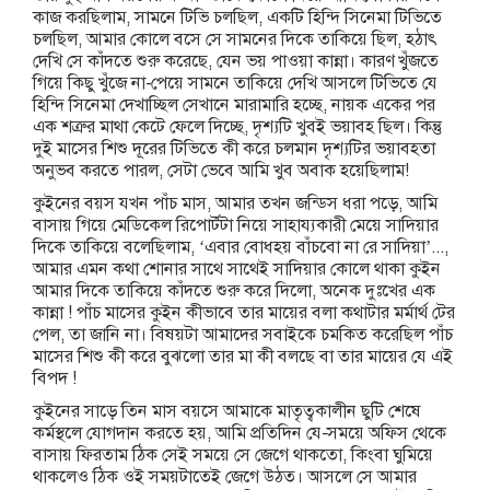
কাজ করছিলাম, সামনে টিভি চলছিল, একটি হিন্দি সিনেমা টিভিতে
চলছিল, আমার কোলে বসে সে সামনের দিকে তাকিয়ে ছিল, হঠাৎ
দেখি সে কাঁদতে শুরু করেছে, যেন ভয় পাওয়া কান্না। কারণ খুঁজতে
গিয়ে কিছু খুঁজে না-পেয়ে সামনে তাকিয়ে দেখি আসলে টিভিতে যে
হিন্দি সিনেমা দেখাচ্ছিল সেখানে মারামারি হচ্ছে, নায়ক একের পর
এক শত্রুর মাথা কেটে ফেলে দিচ্ছে, দৃশ্যটি খুবই ভয়াবহ ছিল। কিন্তু
দুই মাসের শিশু দূরের টিভিতে কী করে চলমান দৃশ্যটির ভয়াবহতা
অনুভব করতে পারল, সেটা ভেবে আমি খুব অবাক হয়েছিলাম!
কুইনের বয়স যখন পাঁচ মাস, আমার তখন জন্ডিস ধরা পড়ে, আমি
বাসায় গিয়ে মেডিকেল রিপোর্টটা নিয়ে সাহায্যকারী মেয়ে সাদিয়ার
দিকে তাকিয়ে বলেছিলাম, ‘এবার বোধহয় বাঁচবো না রে সাদিয়া’...,
আমার এমন কথা শোনার সাথে সাথেই সাদিয়ার কোলে থাকা কুইন
আমার দিকে তাকিয়ে কাঁদতে শুরু করে দিলো, অনেক দুঃখের এক
কান্না ! পাঁচ মাসের কুইন কীভাবে তার মায়ের বলা কথাটার মর্মার্থ টের
পেল, তা জানি না। বিষয়টা আমাদের সবাইকে চমকিত করেছিল পাঁচ
মাসের শিশু কী করে বুঝলো তার মা কী বলছে বা তার মায়ের যে এই
বিপদ !
কুইনের সাড়ে তিন মাস বয়সে আমাকে মাতৃত্বকালীন ছুটি শেষে
কর্মস্থলে যোগদান করতে হয়, আমি প্রতিদিন যে-সময়ে অফিস থেকে
বাসায় ফিরতাম ঠিক সেই সময়ে সে জেগে থাকতো, কিংবা ঘুমিয়ে
থাকলেও ঠিক ওই সময়টাতেই জেগে উঠত। আসলে সে আমার