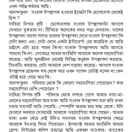
শুরু করি এবং আপনাদের দোয়ায় সিনিয়র নিউজ প্রেজেন্টার হিসেবে
এখন পর্যন্ত কর্মরত আছি।
আনন্দভুবন : সংবাদ উপস্থাপক হওয়ার ইচ্ছেটা কি ছেলেবেলা থেকেই
ছিল ?
সাবিহা নিগার দৃষ্টি : ছেলেবেলায় সংবাদ উপস্থাপনাটা আসলে
সেভাবে বুঝতাম না। টিভিতে অনেকের খবর পড়া দেখতাম। যাদের
উপস্থাপনা ভালো লাগত তাদের উপস্থাপনা দেখে সংবাদ উপস্থাপনা কি
সেটা জানা এবং সেটা দেখে একটা ইন্টারেস্ট গ্রো করেছিল যে আমি
চাইলে এটা হতে পারব কি-না সংবাদ উপস্থাপনায় আমি আসতে
পারবো কি-না। সেক্ষেত্রে আমার ফ্যামিলি আমাকে অনেক সহযোগিতা
করেছে। আমি স্কুলজীবন থেকেই বিভিন্ন অনুষ্ঠান উপস্থাপনা করতাম,
ডিবেটিং করতাম, যেটা আমাকে বেশ সাহায্য করেছে। আসলে সংবাদ
উপস্থাপক প্রফেশন শখ থেকে আর এখন প্যাশন যেটাই বলেন না কেন
ওটাই হয়ে গেছে আর কি।
আনন্দভুবন : পরিবার থেকে কি কোনো সহযোগিতা পেয়েছেন? কার
সহযোগিতা বেশি পেয়েছেন ?
সাবিহা নিগার দৃষ্টি : পরিবার থেকে বলতে গেলে আমার বাবা-মা-
বোনের সহযোগিতা আর যখন আমি সংবাদ উপস্থাপনা শুরু করি তখন
সবার সাপোর্ট আমি পেয়েছি। স্পেশালি আমার মার কাছ থেকে। উনি
যেভাবে দরকার সেভাবেই আমাকে সহযোগিতা করে গেছেন। আমার
বাবা এখন বেঁচে নেই উনিও সবসময় সংবাদ উপস্থাপনার ক্ষেত্রে
আমাকে উৎসাহ দিয়ে গিয়েছেন। ইনফ্যাক্ট আমার ফ্যামিলি আমার
ফ্রেন্ড, নিউজের কলিগ তাছাড়া আমি একজন ব্যাংকার। ব্যাংকের