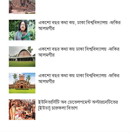
একশো বছর কথা কয়, ঢাকা বিশ্ববিদ্যালয় -ফকির
আলমগীর
একশো বছর কথা কয় ঢাকা বিশ্ববিদ্যালয় -ফকির
আলমগীর
একশো বছর কথা কয় ঢাকা বিশ্ববিদ্যালয় -ফকির
আলমগীর
ইউনিভার্সিটি অব ডেভেলপমেন্ট অল্টারনেটিভের
[ইউডা] চারুকলা বিভাগ