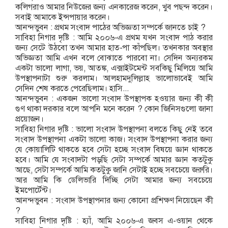
কলিগরাও আমার নিউজের জন্য এনকারেজ করেন, খুব পছন্দ করেন।
সবাই আমাকে ইন্সপায়ার করেন।
আনন্দভুবন : প্রথম সংবাদ পাঠের অভিজ্ঞতা সম্পর্কে জানতে চাই ?
সাবিহা নিগার দৃষ্টি : আমি ২০০৬-এ প্রথম যখন সংবাদ পাঠ করার
জন্য সেটে উঠবো তখন আমার হাত-পা কাঁপছিল। তখনকার অবস্থার
অভিজ্ঞতা আমি এখন বলে বোঝাতে পারবো না। সেদিন অন্যরকম
একটা ভালো লাগা, ভয়, আতঙ্ক, এক্সাইটমেন্ট সবকিছু মিলিয়ে আমি
উপস্থাপনাটা শুরু করলাম। আলহামদুলিল্লাহ ভালোভাবেই আমি
সেদিন শেষ করতে পেরেছিলাম। হাসি...
আনন্দভুবন : একজন ভালো সংবাদ উপস্থাপক হওয়ার জন্য কী কী
গুণ থাকা দরকার বলে আপনি মনে করেন ? কোন জিনিসগুলো জানা
প্রয়োজন।
সাবিহা নিগার দৃষ্টি : ভালো সংবাদ উপস্থাপনা বলতে কিছু নেই তবে
সংবাদ উপস্থাপনা একটা ভালো কাজ। সংবাদ উপস্থাপনা করার জন্য
যে কোয়ালিটি থাকতে হবে সেটা হচ্ছে সংবাদ বিষয়ে জ্ঞান থাকতে
হবে। আমি যে সংবাদটা পড়ছি সেটা সম্পর্কে আমার জ্ঞান কতটুকু
আছে, সেটা সম্পর্কে আমি কতটুকু জানি সেটাই হচ্ছে সবচেয়ে জরুরি।
আর আমি কি ডেলিভারি দিচ্ছি সেটা আমার জন্য সবচেয়ে
ইমপোর্টেন্ট।
আনন্দভুবন : সংবাদ উপস্থাপনার জন্য কোনো প্রশিক্ষণ নিয়েছেন কী
?
সাবিহা নিগার দৃষ্টি : হ্যাঁ, আমি ২০০৬-এ জবস এ-ওয়ান থেকে