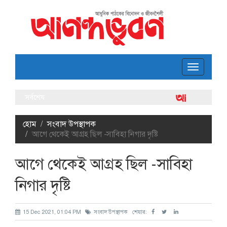
Toggle
navigatio
সর্বশেষ
ঢাবি নাট
লোকগানে
হোম
সংবাদ উপস্থাপক
আগে থেকেই আগ্রহ ছিল -সাবিহা নিগার দৃষ্টি
আগে থেকেই আগ্রহ ছিল -সাবিহা
নিগার দৃষ্টি
15 Dec 2021, 01:04 PM
সংবাদ উপস্থাপক
শেয়ার: