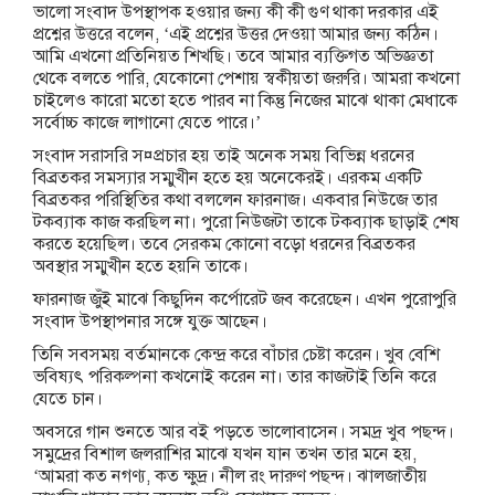
ভালো সংবাদ উপস্থাপক হওয়ার জন্য কী কী গুণ থাকা দরকার এই
প্রশ্নের উত্তরে বলেন, ‘এই প্রশ্নের উত্তর দেওয়া আমার জন্য কঠিন।
আমি এখনো প্রতিনিয়ত শিখছি। তবে আমার ব্যক্তিগত অভিজ্ঞতা
থেকে বলতে পারি, যেকোনো পেশায় স্বকীয়তা জরুরি। আমরা কখনো
চাইলেও কারো মতো হতে পারব না কিন্তু নিজের মাঝে থাকা মেধাকে
সর্বোচ্চ কাজে লাগানো যেতে পারে।’
সংবাদ সরাসরি স¤প্রচার হয় তাই অনেক সময় বিভিন্ন ধরনের
বিব্রতকর সমস্যার সম্মুখীন হতে হয় অনেকেরই। এরকম একটি
বিব্রতকর পরিস্থিতির কথা বললেন ফারনাজ। একবার নিউজে তার
টকব্যাক কাজ করছিল না। পুরো নিউজটা তাকে টকব্যাক ছাড়াই শেষ
করতে হয়েছিল। তবে সেরকম কোনো বড়ো ধরনের বিব্রতকর
অবস্থার সম্মুখীন হতে হয়নি তাকে।
ফারনাজ জুঁই মাঝে কিছুদিন কর্পোরেট জব করেছেন। এখন পুরোপুরি
সংবাদ উপস্থাপনার সঙ্গে যুক্ত আছেন।
তিনি সবসময় বর্তমানকে কেন্দ্র করে বাঁচার চেষ্টা করেন। খুব বেশি
ভবিষ্যৎ পরিকল্পনা কখনোই করেন না। তার কাজটাই তিনি করে
যেতে চান।
অবসরে গান শুনতে আর বই পড়তে ভালোবাসেন। সমদ্র খুব পছন্দ।
সমুদ্রের বিশাল জলরাশির মাঝে যখন যান তখন তার মনে হয়,
‘আমরা কত নগণ্য, কত ক্ষুদ্র। নীল রং দারুণ পছন্দ। ঝালজাতীয়