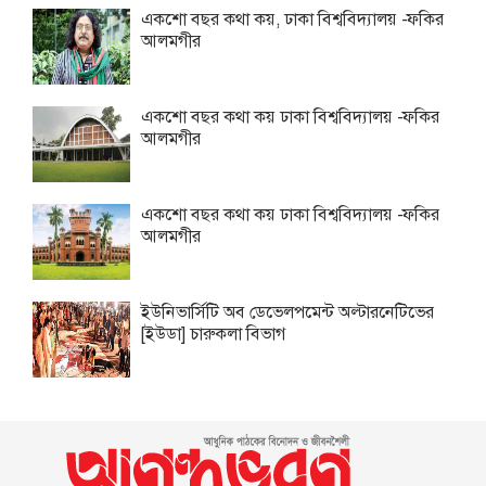
একশো বছর কথা কয়, ঢাকা বিশ্ববিদ্যালয় -ফকির
আলমগীর
একশো বছর কথা কয় ঢাকা বিশ্ববিদ্যালয় -ফকির
আলমগীর
একশো বছর কথা কয় ঢাকা বিশ্ববিদ্যালয় -ফকির
আলমগীর
ইউনিভার্সিটি অব ডেভেলপমেন্ট অল্টারনেটিভের
[ইউডা] চারুকলা বিভাগ