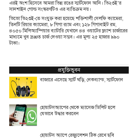
এরই অংশ হিসেবে আমরা ভিন্ন রঙের স্মার্টফোন আনি। ভি২৩ই’র
সানশাইন গোল্ড সংস্করণটিও এর ব্যতিক্রম নয়।
ভিভো ভি২৩ই-তে সংযুক্ত করা হয়েছে শক্তিশালী সেলফি ক্যামেরা,
তিনটি রিয়ার ক্যামেরা, ৮ গিগা র‌্যাম এবং ১২৮ গিগাবাইট রম,
৪০৫০ মিলিঅ্যাম্পিয়ার ব্যাটারি যেখানে ৪৪ ওয়াটের ফ্ল্যাশ চার্জারের
মাধ্যমে খুব দ্রæত চার্জ দেওয়া সম্ভব। এর মূল্য ২৫ হাজার ৯৯০
টাকা।
প্রযুক্তিভুবন
বাজারে এসেছে স্মার্ট ঘড়ি, নেকব্যান্ড, স্মার্টফোন
হোয়াটসঅ্যাপের থেকে ম্যাসেজ ডিলিট হলে
যেভাবে উদ্ধার করবেন
হোয়াটস অ্যাপে রেজ্যুলেশন ঠিক রেখে ছবি