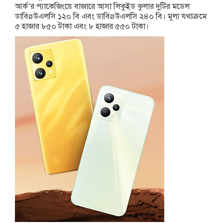
আর্ক’র প্যাকেজিংয়ে বাজারে আসা লিকুইড কুলার দুটির মডেল
ডাবিøউএলসি ১২০ বি এবং ডাবিøউএলসি ২৪০ বি। মূল্য যথাক্রমে
৫ হাজার ৮৫০ টাকা এবং ৮ হাজার ৫৫০ টাকা।