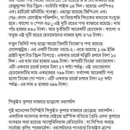
এর পরের পণ্য ডিজো ওয়াচ প্রো’তে রয়েছে ৪.৪ সেন্টিমিটার হাই
রেজুল্যুশন টাচ স্ক্রিন। ব্যাটারি লাইফ ১৪ দিন। রয়েছে এসপিও২
এবং হার্টরেট মনিটরিং ব্যবস্থা। এছাড়া রয়েছে জিপিএস এবং
গেøানাস প্রেসাইজ পজিশনিং, যা রিয়েলমি লিংকের মাধ্যমে সংযুক্ত
হবে। কালো ও স্পেস বøু এই দুটি রঙের পণ্য বাজারে রয়েছে। দাম
পাঁচ হাজার ৪৯০ টাকা। আর তৃতীয়টি আরেকটি হেডফোন। কালো ও
সবুজ এই দুটি রঙের হেডফোনের বাজার মূল্য ৪৭৫ টাকা।
নতুন তিনিট পণ্য ছাড়া আরো তিনটি ডিজো’র পণ্য রয়েছে
সেলেক্সট্রায়। এর একটি ডিজো ওয়াচ-২। এতে রয়েছে ১.৬৯ ইঞ্চি
ব্রাইট ফুল টাচ স্ক্রিন ডিসপ্লে। একবার চার্জে ঘড়িটি চলবে টানা ১০
দিন। এর দাম চার হাজার ৬৯৯ টাকা। অপরটি ডিজো ওয়্যারলেস।
এটি একবার চার্জে চলবে টানা ১৭ ঘণ্টা পর্যন্ত। এই ওয়্যারলেস
হেডফোনটির দাম একহাজার ৭৯৯ টাকা। সর্বশেষ আরেকটি পণ্য
হলো ডিজো গো পডস। এটি একবার চার্জে চলবে টানা ২৫ ঘণ্টা
পর্যন্ত। এর দাম ৪ হাজার ৬৯৯ টাকা।
লিকুইড কুলার বাজারে ছাড়লো ওয়ালটন
দুই মডেলের সিপিইউ লিকুইড কুলার বাজারে ছেড়েছে ওয়ালটন।
একাধিক ফ্যানসহ কপার বেইজে প্লাস্টিক বডিতে তৈরি এসব কুলারে
ব্যবহার করা হয়েছে অ্যালুমিনিয়াম রেডিয়েটর ; যা নিশ্চিত করছে
সর্বোচ্চ কুলিং পারফর্মেন্স। ওয়ালটনের পাওয়ার ডিভাইস ব্র্যান্ড