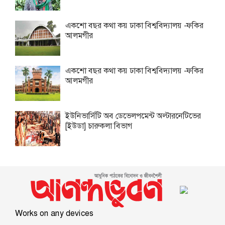
একশো বছর কথা কয় ঢাকা বিশ্ববিদ্যালয় -ফকির
আলমগীর
একশো বছর কথা কয় ঢাকা বিশ্ববিদ্যালয় -ফকির
আলমগীর
ইউনিভার্সিটি অব ডেভেলপমেন্ট অল্টারনেটিভের
[ইউডা] চারুকলা বিভাগ
Works on any devices