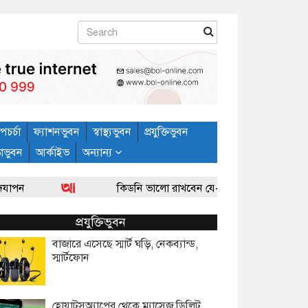
পচর্চা
ফ্যাশনভুবন
স্বাস্থ্যভুবন
প্রযুক্তিভুবন
ড়াভুবন
আর্কাইভ
অন্যান্য
কিডনি ভালো রাখবেন যে-ভাবে : ডা. আহমেদ হাবীব আহসান
প্রযুক্তিভুবন
বাজারে এসেছে স্মার্ট ঘড়ি, নেকব্যান্ড,
স্মার্টফোন
হোয়াটসঅ্যাপের থেকে ম্যাসেজ ডিলিট