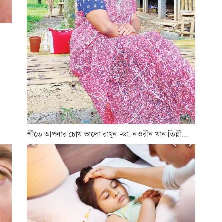
শীতে আপনার চোখ ভালো রাখুন -ডা. নওরীন খান তিন্নী...