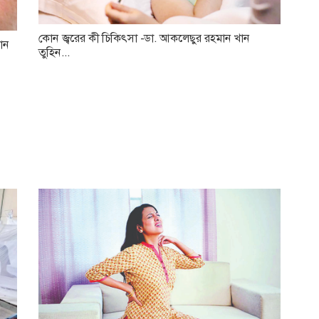
কোন জ্বরের কী চিকিৎসা -ডা. আকলেছুর রহমান খান
ান
তুহিন...