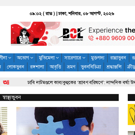
০৯:০২ ( রাত )
| ঢাকা, শনিবার, ০৮ আগস্ট, ২০২৬
লীনা
অভোগ
মুভিমেলা
সারেগারে
মুক্তগদ্য
রান্নাভুবন
রূ
ন
লোকভুবন
রঙ্গশালা
আবৃত্তি
ভ্রমণ
ভুবনবিচিত্রা
শ্রদ্ধাঞ্জলি
ক্রী
াবি নাটমণ্ডলে কাব্যকুহুকের ‘শ্রাবণ বরিষণে’: নান্দনিক বর্ষা উদযাপন
স্বাস্থ্যভুবন