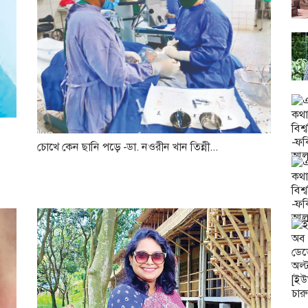
চোখে কেন ছানি পড়ে -ডা. নওরীন খান তিন্নী...