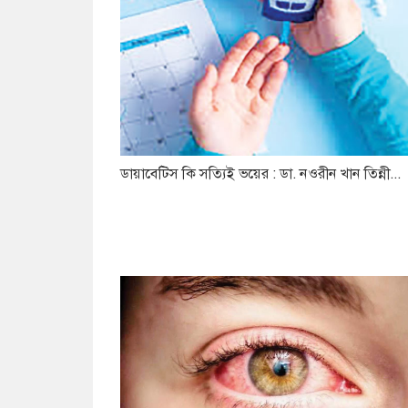
ডায়াবেটিস কি সত্যিই ভয়ের : ডা. নওরীন খান তিন্নী...