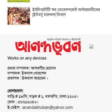
ইউনিভার্সিটি অব ডেভেলপমেন্ট অল্টারনেটিভের
[ইউডা] চারুকলা বিভাগ
Works on any devices
প্রধান সম্পাদক: আলমগীর হোসেন
সম্পাদক: ইকবাল খোরশেদ
প্রকাশক : ইকবাল আহমেদ ।
যোগাযোগ:
বাড়ি # ১৯/সি, সড়ক # ১, ধানমন্ডি, ঢাকা-১২০৫।
ফোন : ৫৮৬১২০৪০।
ই-মেইল :
anandabhuban@yahoo.com