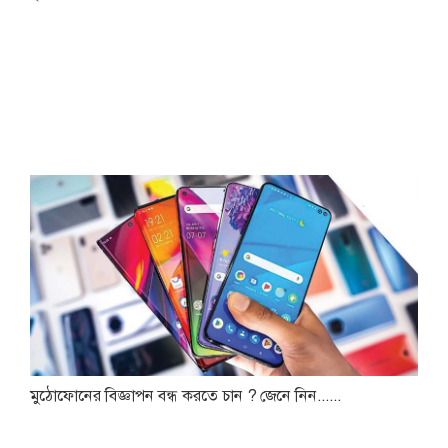
মুঠোফোনের বিজ্ঞাপন বন্ধ করতে চান ? জেনে নিন......