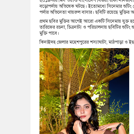
২০১৯-এর মিস ওয়ার্ল্ড বাংলাদেশ বিজয়ী রাফা নানজীবা
বড়োপর্দায় অভিষেক ঘটছে। ইতোমধ্যে সিনেমার শুটি
পর্দার অভিনেতা খায়রুল বাসার। ছবিটি রয়েছে মুক্তির অ
প্রথম ছবির মুক্তির আগেই আরো একটি সিনেমায় যুক্ত হ
তারিফের রচনা, চিত্রনাট্য ও পরিচালনায় ছবিটির শুটিং 
মুক্তি পাবে।
ঝিনাইদহ জেলার মহেশপুরের শস্যাঘাটা, মাঠপাড়া ও ইছ