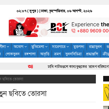
০২:০৭ ( দুপুর )
| ঢাকা, বৃহস্পতিবার, ০৬ আগস্ট, ২০২৬
লীনা
অভোগ
মুভিমেলা
সারেগারে
মুক্তগদ্য
রান্নাভুবন
রূ
ন
লোকভুবন
রঙ্গশালা
আবৃত্তি
ভ্রমণ
ভুবনবিচিত্রা
শ্রদ্ধাঞ্জলি
ক্রী
ঢাবি নাটমণ্ডলে কাব্যকুহুকের ‘শ্রাবণ বরিষণে’: নান্দ
নতুন ছবিতে তোরসা
 নতুন ছবিতে তোরসা