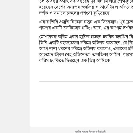
চলতি বছর অর্থাৎ এই বছরেই দুই ঈদ মিলিয়ে প্রেক্ষাগৃ
হয়েছেন দেশের অন্যতম জনপ্রিয় ও ভার্সেটাইল অভি
দর্শক ও সমালোচকদের প্রশংসা কুড়িয়েছে।
এবার তিনি প্রস্তুতি নিচ্ছেন নতুন এক সিনেমার। খুব দ্
গল্পের একটি চলচ্চিত্রের শুটিং। তবে, এর আগেই দর্শক
মোশাররফ করিম এবার হাজির হচ্ছেন চরকির জনপ্রিয় ফিল্
তিনি একটি রহস্যেঘেরা চরিত্রে অভিনয় করেছেন, যে কি
আগে নানা ধরনের চরিত্রে অভিনয় করলেও, এবারের চরিত
আহমেদ জীবন।সহ-অভিনেতা- তানজিকা আমিন, পারসা 
করিম চরকিতে ফিরছেন এক ভিন্ন আঙ্গিকে।