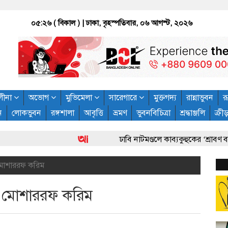
০৫:২৬ ( বিকাল )
| ঢাকা, বৃহস্পতিবার, ০৬ আগস্ট, ২০২৬
লীনা
অভোগ
মুভিমেলা
সারেগারে
মুক্তগদ্য
রান্নাভুবন
রূ
ন
লোকভুবন
রঙ্গশালা
আবৃত্তি
ভ্রমণ
ভুবনবিচিত্রা
শ্রদ্ধাঞ্জলি
ক্রী
ঢাবি নাটমণ্ডলে কাব্যকুহুকের ‘শ্রাবণ বরিষণ
ে মোশাররফ করিম
পে মোশাররফ করিম