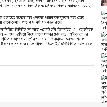
হে 'উৎসব', 'ইনসাফ', এবং 'চক্কর'—এই তিনটি ছবি নিয়ে হাজির
নেতা মোশাররফ করিম। তিনটি ছবিতেই তার অভিনয় বরাবরের মতোই
রুতই শুরু হতে চলেছে কচি খন্দকার পরিচালিত ফুটবল নিয়ে তৈরি
রা তাকে দেখতে পাবেন সম্পূর্ণ এক নতুন রূপে!
ম সিরিজ 'মিনিস্ট্রি অব লাভ'-এর ষষ্ঠ ছবি 'ডিমলাইট'-এ। এই ছবিতে
না অন্যদের হাসিয়ে নিজে ভালো থাকার চেষ্টা করে। অভিনেতা এর
্রটি তার কাছেও সম্পূর্ণ নতুন।ছবিটি পরিচালনা করছেন শরাফ
ইভানা ও শরাফ আহমেদ জীবন। 'ডিমলাইট' ছবিটি নিয়ে মোশাররফ