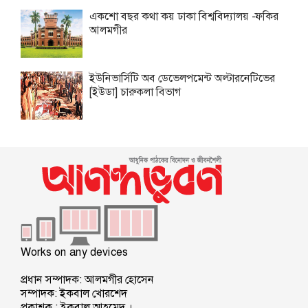
একশো বছর কথা কয় ঢাকা বিশ্ববিদ্যালয় -ফকির
আলমগীর
ইউনিভার্সিটি অব ডেভেলপমেন্ট অল্টারনেটিভের
[ইউডা] চারুকলা বিভাগ
Works on any devices
প্রধান সম্পাদক: আলমগীর হোসেন
সম্পাদক: ইকবাল খোরশেদ
প্রকাশক : ইকবাল আহমেদ ।