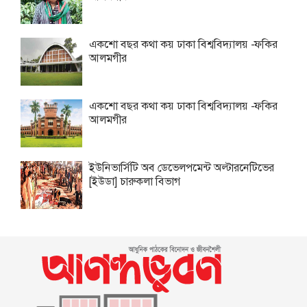
একশো বছর কথা কয় ঢাকা বিশ্ববিদ্যালয় -ফকির
আলমগীর
একশো বছর কথা কয় ঢাকা বিশ্ববিদ্যালয় -ফকির
আলমগীর
ইউনিভার্সিটি অব ডেভেলপমেন্ট অল্টারনেটিভের
[ইউডা] চারুকলা বিভাগ