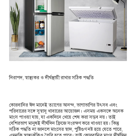
নিরাপদ, স্বাস্থ্যকর ও দীর্ঘস্থায়ী রাখার সঠিক পদ্ধতি
কোরবানির ঈদ মানেই ত্যাগের আনন্দ, ভাগাভাগির উৎসব এবং
পরিবারের সঙ্গে সুস্বাদু খাবারের আয়োজন। এসময় একসঙ্গে অনেক
মাংস পাওয়া যায়, যা একদিনে খেয়ে শেষ করা সম্ভব নয়। তাই
বেশিরভাগ মানুষই দীর্ঘদিন ফ্রিজে সংরক্ষণ করে খাওয়া হয়। কিন্তু
সঠিক পদ্ধতি না জানলে মাংসের স্বাদ, পুষ্টিগুণ নষ্ট হয়ে যেতে পারে,
এমনকি স্বাস্থ্যঝুঁকিও তৈরি হতে পারে। তাই কোরবানির মাংস দীর্ঘদিন