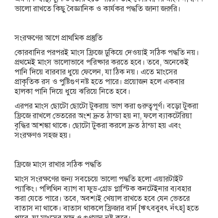
ভালো রাখতে কিছু বৈজ্ঞানিক ও কার্যকর পদ্ধতি জানা জরুরি।
সংরক্ষণের আগে প্রাথমিক প্রস্তুতি
কোরবানির পরপরই মাংস ফ্রিজে ঢুকিয়ে দেওয়াই সঠিক পদ্ধতি নয়।
প্রথমেই মাংস ভালোভাবে পরিষ্কার করতে হবে। তবে, অনেকেই
পানি দিয়ে বারবার ধুয়ে ফেলেন, যা ঠিক নয়। এতে মাংসের
প্রাকৃতিক রস ও পুষ্টিগুণ নষ্ট হতে পারে। প্রয়োজন হলে একবার
হালকা পানি দিয়ে ধুয়ে ঝরিয়ে নিতে হবে।
এরপর মাংস ছোটো ছোটো টুকরায় ভাগ করা গুরুত্বপূর্ণ। বড়ো টুকরা
ফ্রিজে রাখলে ভেতরের অংশ দ্রুত ঠান্ডা হয় না, ফলে ব্যাকটেরিয়া
বৃদ্ধির আশঙ্কা থাকে। ছোটো টুকরা করলে দ্রুত ঠান্ডা হয় এবং
সংরক্ষণও সহজ হয়।
ফ্রিজে মাংস রাখার সঠিক পদ্ধতি
মাংস সংরক্ষণের জন্য সবচেয়ে ভালো পদ্ধতি হলো এয়ারটাইট
প্যাকিং। পলিথিন ব্যাগ বা ফুড-গ্রেড প্লাস্টিক কনটেইনার ব্যবহার
করা যেতে পারে। তবে, অবশ্যই খেয়াল রাখতে হবে যেন ভেতরে
বাতাস না থাকে। বাতাস থাকলে ফ্রিজার বার্ন [ঋৎববুবৎ নঁৎহ] হতে
পারে, যা মাংসের স্বাদ ও গুণমান নষ্ট করে।