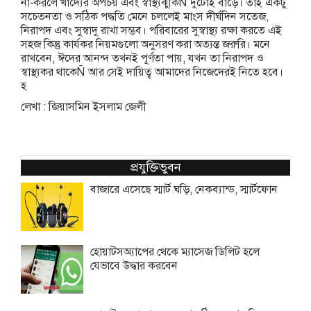
না-করলে খাদ্যের অপচয় এবং স্বাস্থ্যঝুঁকিÑ দুটোই বাড়ে। তাই একটু
সচেতনতা ও সঠিক পদ্ধতি মেনে চললেই মাংস দীর্ঘদিন সতেজ,
নিরাপদ এবং সুস্বাদু রাখা সম্ভব। পরিবারের সুস্বাস্থ্য রক্ষা করতে এই
সহজ কিন্তু কার্যকর নিয়মগুলো অনুসরণ করা অত্যন্ত জরুরি। মনে
রাখবেন, ঈদের আনন্দ তখনই পূর্ণতা পায়, যখন তা নিরাপদ ও
স্বাস্থ্যকর থাকেÑ আর সেই দায়িত্ব আমাদের নিজেদেরই নিতে হবে।
হ
লেখা : জিয়াসমিন ইসলাম জেলী
প্রযুক্তিভুবন
বাজারে এসেছে স্মার্ট ঘড়ি, নেকব্যান্ড, স্মার্টফোন
হোয়াটসঅ্যাপের থেকে ম্যাসেজ ডিলিট হলে
যেভাবে উদ্ধার করবেন