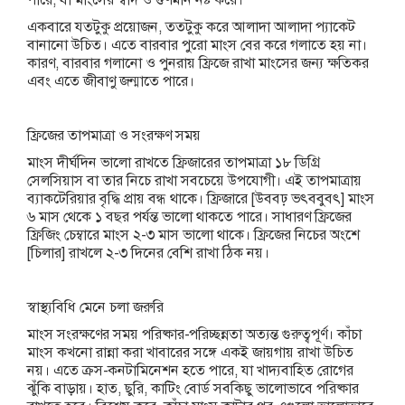
একবারে যতটুকু প্রয়োজন, ততটুকু করে আলাদা আলাদা প্যাকেট
বানানো উচিত। এতে বারবার পুরো মাংস বের করে গলাতে হয় না।
কারণ, বারবার গলানো ও পুনরায় ফ্রিজে রাখা মাংসের জন্য ক্ষতিকর
এবং এতে জীবাণু জন্মাতে পারে।
ফ্রিজের তাপমাত্রা ও সংরক্ষণ সময়
মাংস দীর্ঘদিন ভালো রাখতে ফ্রিজারের তাপমাত্রা ১৮ ডিগ্রি
সেলসিয়াস বা তার নিচে রাখা সবচেয়ে উপযোগী। এই তাপমাত্রায়
ব্যাকটেরিয়ার বৃদ্ধি প্রায় বন্ধ থাকে। ফ্রিজারে [উববঢ় ভৎববুবৎ] মাংস
৬ মাস থেকে ১ বছর পর্যন্ত ভালো থাকতে পারে। সাধারণ ফ্রিজের
ফ্রিজিং চেম্বারে মাংস ২-৩ মাস ভালো থাকে। ফ্রিজের নিচের অংশে
[চিলার] রাখলে ২-৩ দিনের বেশি রাখা ঠিক নয়।
স্বাস্থ্যবিধি মেনে চলা জরুরি
মাংস সংরক্ষণের সময় পরিষ্কার-পরিচ্ছন্নতা অত্যন্ত গুরুত্বপূর্ণ। কাঁচা
মাংস কখনো রান্না করা খাবারের সঙ্গে একই জায়গায় রাখা উচিত
নয়। এতে ক্রস-কনটামিনেশন হতে পারে, যা খাদ্যবাহিত রোগের
ঝুঁকি বাড়ায়। হাত, ছুরি, কাটিং বোর্ড সবকিছু ভালোভাবে পরিষ্কার