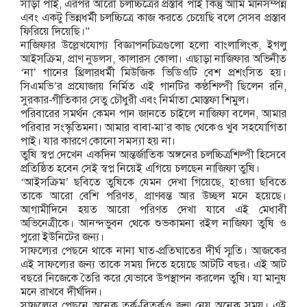
সাড়া পাই, এরপর আরো চলচ্চিত্রের প্রস্তাব পাই কিন্তু আমি মানসম্পন্ন
এবং একটু ভিন্নধর্মী চলচ্চিত্রে কাজ করতে চেয়েছি বলে সেসব প্রস্তাব
ফিরিয়ে দিয়েছি।”
নাজিফার উল্লেখযোগ্য বিজ্ঞাপনচিত্রগুলো হলো বাংলালিংক, ইগলু
আইসক্রিম, প্রাণ নুডলস, কালারস কোলা। এছাড়া নাজিফার অভিনীত
‘না’ গানের থ্রিলারধর্মী মিউজিক ভিডিওটি বেশ প্রশংসিত হয়।
সিএমভি’র প্রযোজায় নির্মিত এই গানটির কণ্ঠশিল্পী ছিলেন রনি,
সুরকার-গীতিকার সেতু চৌধুরী এবং নির্মাতা মোস্তফা শিমুল।
পরিবারের সমর্থন কেমন পান জানতে চাইলে নাজিফা বলেন, আমার
পরিবার সংস্কৃতিমনা। আমার বাবা-মা’র কাছ থেকেও খুব সহযোগিতা
পাই। যার কারণে কোনো সমস্যা হয় না।
তুষি স্বপ্ন দেখেন একদিন আন্তর্জাতিক অঙ্গনের চলচ্চিত্রশিল্পী হিসেবে
প্রতিষ্ঠিত হবেন সেই স্বপ্ন নিয়েই এগিয়ে চলছেন নাজিফা তুষি।
‘আইসক্রিম’ ছবিতে তুষিকে যেমন দেখা গিয়েছে, হাওয়া ছবিতে
তাকে আরো বেশি পরিণত, প্রাণবন্ত আর উচ্ছল মনে হয়েছে।
আগামীদিনে হয়ত আরো পরিণত দেখা যাবে এই মেধাবী
অভিনেত্রীকে। আনন্দভুবন থেকে শুভকামনা রইল নাজিফা তুষি ও
পুরো ইউনিটের জন্য।
সাফল্যের পেছনে থাকে নানা ঘাত-প্রতিঘাতের দীর্ঘ স্মৃতি। আজকের
এই সাফল্যের জন্য তাকে সময় দিতে হয়েছে আটটি বছর। এই আট
বছরে নিজেকে তৈরি করে যেভাবে উপস্থাপন করলেন তুষি। যা মানুষ
মনে রাখবে দীর্ঘদিন।
সাফল্যের পেছনে অনেক তর্ক-বিতর্কও জন্ম নেয় অনেক সময়। এই