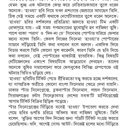
যেমন তুচ্ছ এক ঘটনাকে কেন্দ্র করে নেতিবাচকভাবে তুলে ধরেন
অনেকে। ‘হাওয়া’ ছবি নিয়ে যখন প্রশংসার জোয়ারে ভাসছেন তিনি,
ঠিক সেই সময়ে একটি কথাকে নেগেটিভভাবে তুলে ধরেন অনেকে।
‘হাওয়া’ ছবির দর্শকদের প্রতিক্রিয়া জানতে হাওয়া টিম একটি
প্রেক্ষাগৃহে যায়। এই সময় গণমাধ্যমের মুখোমুখি হন নাজিফা তুষি।
পাশে থাকা ‘পরাণ’ ও ‘দিন-দ্য ডে’ সিনেমার পোস্টার সরিয়ে ফেলার
জন্যে বলেন তিনি। কেবল নিজের সিনেমা ‘হাওয়া’র পোস্টারের
সামনে দাঁড়িয়েই তিনি কথা বলবেন বলে জানান। একদিক দিয়ে
বিচার করলে তিনি কোনো ভুল করেননি, কারণ তিনি যে ছবি নিয়ে
কথা বলবেন, সেই পোস্টারের থাকাটাই স্বাভাবিক। কিন্তু বিষয়টি
নেটিজেনদের একাংশ বিষয়টিকে আড়চোখে দেখছেন। তাদের
অনেকে তুষির সমালোচনা করে ফেসবুকের বিভিন্ন গ্রুপপেজে ওই
ঘটনার ভিডিও ছড়িয়ে দেয়।
‘হাওয়া’ ছবিটির টিকিট পেতে রীতিমতো য্দ্ধু করতে হচ্ছে দর্শকদের,
যা সাম্প্রতিক অতীতে কোনো বাংলা সিনেমার ক্ষেত্রে দেখা যায়নি।
ঢাকার স্টার সিনেপ্লেক্সে, ব্লকবাস্টার সিনেমাস, লায়ন সিনেমাস,
সিরাজগঞ্জের রুটস সিনেক্লাবসহ দেশের সবক’টি মাল্টিপ্লেক্সেই
আগাম টিকিট বিক্রির হিড়িক পড়েছে।
স্টার সিনেপ্লেক্সের সিঁড়িতে বসেই ‘হাওয়া’ উপভোগ করতে দেখা
গেছে ছবির গুলতি চরিত্রে অভিনয় করা নাজিফা তুষিকে। তিনি
বলেন, ‘মুক্তির আগের দিন নিজের জন্য পাঁচটি টিকিট সংগ্রহ করতে
চেয়েছিলাম। শুনি, আগেই সোল্ড আউট। নিজেই হলের মধ্যে সিঁড়িতে