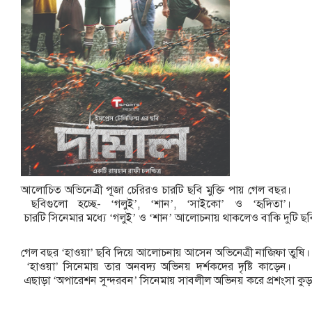
আলোচিত
অভিনেত্রী
পূজা
চেরিরও
চারটি
ছবি
মুক্তি
পায়
গেল
বছর।
ছবিগুলো
হচ্ছে
- ‘
গলুই
’, ‘
শান
’, ‘
সাইকো
’
ও
‘
হৃদিতা
’
।
চারটি
সিনেমার
মধ্যে
‘
গলুই
’
ও
‘
শান
’
আলোচনায়
থাকলেও
বাকি
দুটি
ছব
গেল
বছর
‘
হাওয়া
’
ছবি
দিয়ে
আলোচনায়
আসেন
অভিনেত্রী
নাজিফা
তুষি।
‘
হাওয়া
’
সিনেমায়
তার
অনবদ্য
অভিনয়
দর্শকদের
দৃষ্টি
কাড়েন।
এছাড়া
‘
অপারেশন
সুন্দরবন
’
সিনেমায়
সাবলীল
অভিনয়
করে
প্রশংসা
কুড়