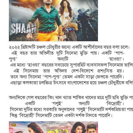
২০২২
খ্রিষ্টাব্দটি
চঞ্চল
চৌধুরীর
জন্যে
একটি
আশীর্বাদের
বছর
বলা
চলে।
এই
বছর
তার
অভিনীত
দুটি
সিনেমা
মুক্তি
পায়।
একটি
‘
পাপ
-
পুণ্য
’
অন্যটি
‘
হাওয়া
’
।
এর
মধ্যে
‘
হাওয়া
’
বছরের
সবচেয়ে
সুপারহিট
ব্যবসাসফল
সিনেমার
তাল
এই
সিনেমায়
তার
অভিনয়
দেশ
-
বিদেশে
প্রশংসিত
হয়।
তবে
অন্য
সিনেমা
‘
পাপ
-
পুণ্য
’
তেমন
একটা
সাড়া
ফেলতে
পারেনি।
এছাড়া
কলকাতা
চলচ্চিত্র
উৎসবে
বাংলাদেশের
হয়ে
চঞ্চল
চৌধুরীকে
বল
অন্যদিকে
গেল
বছরের
কিং
খান
খ্যাত
শাকিব
খানের
মাত্র
দুটি
ছবি
মুক্তি
প
একটি
‘
গলুই
’
অন্যটি
‘
বিদ্রোহী
’
।
সিনেমা
দুটির
মধ্যে
সরকারি
অনুদানের
‘
গলুই
’
সিনেমাটি
দর্শকপ্রিয়তা
পা
কিন্তু
‘
বিদ্রোহী
’
সিনেমাটি
তেমন
একটা
দর্শক
টানতে
পারেনি।