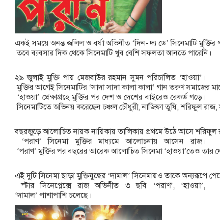
একই
সময়ে
অনন্ত
জলিল
ও
বর্ষা
অভিনীত
‘
দিন
-
দ্য
ডে
’
সিনেমাটি
মুক্তির
তবে
ব্যবসার
দিক
থেকে
সিনেমাটি
খুব
বেশি
সফলতা
আনতে
পারেনি।
২৯
জুলাই
মুক্তি
পায়
মেজবাউর
রহমান
সুমন
পরিচালিত
‘
হাওয়া
’
।
মুক্তির
আগেই
সিনেমাটির
‘
সাদা
সাদা
কালা
কালা
’
গান
তরুণ
সমাজের
মা
‘
হাওয়া
’
প্রেক্ষাগ্রহে
মুক্তির
পর
দেশ
ও
দেশের
বাইরেও
রেকর্ড
গড়ে।
সিনেমাটিতে
অভিনয়
করেছেন
চঞ্চল
চৌধুরী
,
নাজিফা
তুষি
,
শরিফুল
রাজ
,
বছরজুড়ে
আলোচিত
নায়ক
নায়িকায়
তালিকায়
প্রথমে
উঠে
আসে
শরিফুল
‘
পরাণ
’
সিনেমা
মুক্তির
মাধ্যমে
আলোচনায়
আসেন
রাজ।
‘
পরাণ
’
মুক্তির
পর
বছরের
আরেক
আলোচিত
সিনেমা
‘
হাওয়া
’
তেও
তার
দ
এই
দুটি
সিনেমা
ছাড়া
মুক্তিযুদ্ধের
‘
দামাল
’
সিনেমায়ও
তাকে
অন্যরূপে
পে
স্টার
সিনেপ্লেক্সে
রাজ
অভিনীত
৩
ছবি
‘
পরাণ
’, ‘
হাওয়া
’,
‘
দামাল
’
পাশাপাশি
চলেছে।