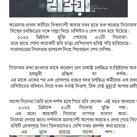
করোনার
প্রভাব
কাটিয়ে
বিশ্বব্যাপী
আবার
সরব
হতে
শুরু
করেছে
সিনেমাব
বিশ্বের
চলচ্চিত্রের
সঙ্গে
পাল্লা
দিয়ে
ঢালিউডও
বেশ
সরব
হয়ে
উঠেছে।
২০২২
খ্রিষ্টাব্দে
মুক্তি
পেয়েছে
৫০টি
সিনেমা।
তবে
হাতে
গোনা
কয়েকটি
ছবি
ছাড়া
বেশিরভাগ
ছবিই
লগ্নি
হারিয়েছে।
সারাবছরের
সিনেমার
হালচাল
নিয়ে
লিখেছেন
শেখ
সেলিম
...
সিনেমার
মন্দা
হাওয়ার
মাঝে
করোনা
যেন
ঢাকাই
চলচ্চিত্র
সংশ্লিষ্টদের
আর
হলমুখী
হচ্ছিল
না
দর্শক।
এর
মাঝে
একের
পর
এক
প্রেক্ষাগৃহ
বন্ধের
খবর
চলচ্চিত্র
কর্মীদের
এক
প্রক
ঢালিউডের
ভবিষ্যৎ
নিয়ে
যখন
সবাই
নিরাশ
,
ঠিক
সেই
মুহূর্তে
আশার
প্রদ
ভালো
সিনেমা
তৈরি
হলে
দর্শক
হলে
গিয়ে
ছবি
দেখেন
-
এই
বছর
আবারো
২০২২
খ্রিষ্টাব্দে
৫০টি
সিনেমা
মুক্তি
পায়।
এর
মধ্যে
কয়েকটি
সিনেমা
বাম্পার
ব্যবসা
করে।
সিনেমা
দেখার
জন্যে
দর্শককে
মাসব্যাপী
অপেক্ষা
করতেও
দেখা
গেছে
বি
ছবিটি
প্রেক্ষাগৃহে
টানা
তিনমাসেরও
বেশি
সময়
প্রদর্শন
করা
হয়েছে।
এর
মূলে
রয়েছে
ভালো
গল্প।