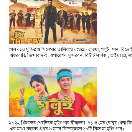
গেল
বছর
মুক্তিপ্রাপ্ত
সিনেমার
তালিকায়
রয়েছে
-
হাওয়া
,
গলুই
,
শান
,
বিদ্রো
শ্বশুরবাড়ি
জিন্দাবাদ
-
২
,
অপারেশন
সুন্দরবন
,
বিউটি
সার্কাস
,
ভাইয়া
রে
,
ল
২০২২
খ্রিষ্টাব্দের
শেষদিকে
মুক্তি
পায়
বীরাঙ্গনা
’
৭১
ও
মেঘ
রোদ্দুর
খেলা
সি
এর
মধ্যে
বছরের
প্রথম
৬
মাসে
সিনেমাহলে
১৮টি
সিনেমা
মুক্তি
পায়।