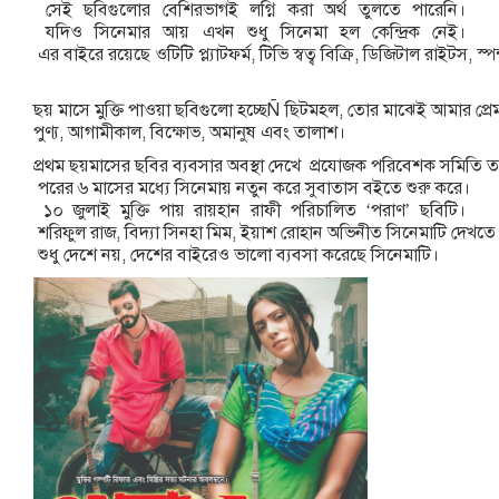
সেই
ছবিগুলোর
বেশিরভাগই
লগ্নি
করা
অর্থ
তুলতে
পারেনি।
যদিও
সিনেমার
আয়
এখন
শুধু
সিনেমা
হল
কেন্দ্রিক
নেই।
এর
বাইরে
রয়েছে
ওটিটি
প্ল্যাটফর্ম
,
টিভি
স্বত্ব
বিক্রি
,
ডিজিটাল
রাইটস
,
স্প
ছয়
মাসে
মুক্তি
পাওয়া
ছবিগুলো
হচ্ছে
Ñ
ছিটমহল
,
তোর
মাঝেই
আমার
প্রে
পুণ্য
,
আগামীকাল
,
বিক্ষোভ
,
অমানুষ
এবং
তালাশ।
প্রথম
ছয়মাসের
ছবির
ব্যবসার
অবস্থা
দেখে
প্রযোজক
পরিবেশক
সমিতি
ত
পরের
৬
মাসের
মধ্যে
সিনেমায়
নতুন
করে
সুবাতাস
বইতে
শুরু
করে।
১০
জুলাই
মুক্তি
পায়
রায়হান
রাফী
পরিচালিত
‘
পরাণ
’
ছবিটি।
শরিফুল
রাজ
,
বিদ্যা
সিনহা
মিম
,
ইয়াশ
রোহান
অভিনীত
সিনেমাটি
দেখতে
শুধু
দেশে
নয়
,
দেশের
বাইরেও
ভালো
ব্যবসা
করেছে
সিনেমাটি।