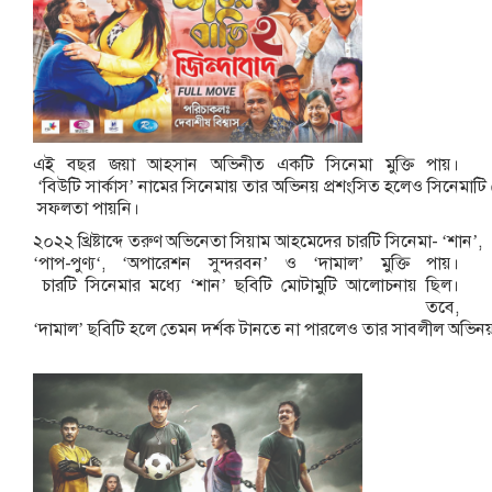
এই
বছর
জয়া
আহসান
অভিনীত
একটি
সিনেমা
মুক্তি
পায়।
‘
বিউটি
সার্কাস
’
নামের
সিনেমায়
তার
অভিনয়
প্রশংসিত
হলেও
সিনেমাটি
সফলতা
পায়নি।
২০২২
খ্রিষ্টাব্দে
তরুণ
অভিনেতা
সিয়াম
আহমেদের
চারটি
সিনেমা-
‘
শান
’,
‘
পাপ
-
পুণ্য
‘, ‘
অপারেশন
সুন্দরবন
’
ও
‘
দামাল
’
মুক্তি
পায়।
চারটি
সিনেমার
মধ্যে
‘
শান
’
ছবিটি
মোটামুটি
আলোচনায়
ছিল।
তবে
,
‘
দামাল
’
ছবিটি
হলে
তেমন
দর্শক
টানতে
না
পারলেও
তার
সাবলীল
অভিন