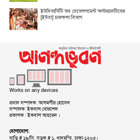
ইউনিভার্সিটি অব ডেভেলপমেন্ট অল্টারনেটিভের
[ইউডা] চারুকলা বিভাগ
Works on any devices
প্রধান সম্পাদক: আলমগীর হোসেন
সম্পাদক: ইকবাল খোরশেদ
প্রকাশক : ইকবাল আহমেদ ।
যোগাযোগ:
বাড়ি # ১৯/সি, সড়ক # ১, ধানমন্ডি, ঢাকা-১২০৫।