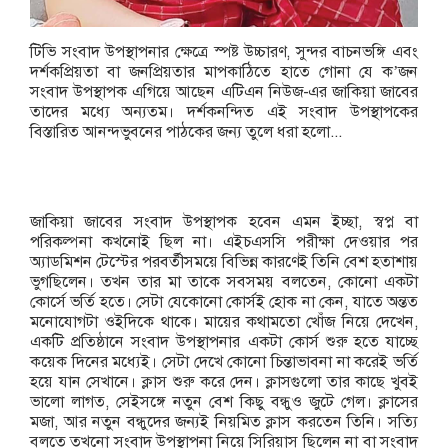
টিভি সংবাদ উপস্থাপনার ক্ষেত্রে স্পষ্ট উচ্চারণ, সুন্দর বাচনভঙ্গি এবং
দর্শকপ্রিয়তা বা জনপ্রিয়তার মাপকাঠিতে হাতে গোনা যে ক’জন
সংবাদ উপস্থাপক এগিয়ে আছেন এটিএন নিউজ-এর জাকিয়া জাবের
তাদের মধ্যে অন্যতম। দর্শকনন্দিত এই সংবাদ উপস্থাপকের
বিস্তারিত আনন্দভুবনের পাঠকের জন্য তুলে ধরা হলো...
জাকিয়া জাবের সংবাদ উপস্থাপক হবেন এমন ইচ্ছা, স্বপ্ন বা
পরিকল্পনা কখনোই ছিল না। এইচএসসি পরীক্ষা দেওয়ার পর
অ্যাডমিশন টেস্টের পরবর্তীসময়ে বিভিন্ন কারণেই তিনি বেশ হতাশায়
ভুগছিলেন। তখন তার মা তাকে সবসময় বলতেন, কোনো একটা
কোর্সে ভর্তি হতে। সেটা যেকোনো কোর্সই হোক না কেন, যাতে অন্তত
মনোযোগটা ওইদিকে থাকে। মায়ের কথামতো খোঁজ নিয়ে দেখেন,
একটি প্রতিষ্ঠানে সংবাদ উপস্থাপনার একটা কোর্স শুরু হতে যাচ্ছে
কয়েক দিনের মধ্যেই। সেটা দেখে কোনো চিন্তাভাবনা না করেই ভর্তি
হয়ে যান সেখানে। ক্লাস শুরু করে দেন। ক্লাসগুলো তার কাছে খুবই
ভালো লাগত, সেইসঙ্গে নতুন বেশ কিছু বন্ধুও জুটে গেল। ক্লাসের
মজা, আর নতুন বন্ধুদের জন্যই নিয়মিত ক্লাস করতেন তিনি। সত্যি
বলতে তখনো সংবাদ উপস্থাপনা নিয়ে সিরিয়াস ছিলেন না বা সংবাদ