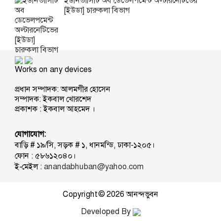
ইউনিভার্সিটি অব ডেভেলপমেন্ট অল্টারনেটিভের
[ইউডা] চারুকলা বিভাগ
Works on any devices
প্রধান সম্পাদক: আলমগীর হোসেন
সম্পাদক: ইকবাল খোরশেদ
প্রকাশক : ইকবাল আহমেদ ।
যোগাযোগ:
বাড়ি # ১৯/সি, সড়ক # ১, ধানমন্ডি, ঢাকা-১২০৫।
ফোন : ৫৮৬১২০৪০।
ই-মেইল :
anandabhuban@yahoo.com
Copyright © 2026
আনন্দভুবন
Developed By