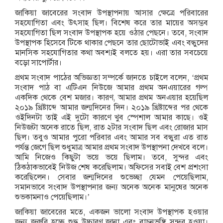
জাকিয়া জাবেরের সংবাদ উপস্থাপনায় আসার ক্ষেত্রে পরিবারের
সহযোগিতা এবং উৎসাহ ছিল। বিশেষ করে তার মায়ের অসম্ভব
সহযোগিতা ছিল সংবাদ উপস্থাপক হয়ে ওঠার পেছনে। তবে, সংবাদ
উপস্থাপক হিসেবে টিকে থাকার পেছনে তার ছোটোভাই এবং বন্ধুদের
মানসিক সহযোগিতার কথা অবশ্যই বলতে হয়। এরা তার সবচেয়ে
বড়ো সাপোর্টার।
প্রথম সংবাদ পাঠের অভিজ্ঞতা সম্পর্কে জানতে চাইলে বলেন, ‘প্রথম
সংবাদ পাঠ বা এটিএন নিউজে আমার প্রথম অনএয়ারের গল্প
একদিক থেকে বেশ মজার। কারণ, আমার প্রথম অনএয়ার হয়েছিল
২০১৯ খ্রিষ্টাব্দে আমার জন্মদিনের দিন। ২০১৯ খ্রিষ্টাব্দের পর থেকে
ওইদিনটা তাই এই দুটো কারণে খুব স্পেশাল আমার কাছে। ওই
নিউজটা অনেক রাতে ছিল, রাত ২টার সংবাদ ছিল এবং রোজার মাস
ছিল। তবুও আমার পুরো পরিবার এবং আমার সব বন্ধুরা এত রাত
পর্যন্ত জেগে ছিল শুধুমাত্র আমার প্রথম সংবাদ উপস্থাপনা দেখবে বলে।
আমি নিজেও কিছুটা ভয়ে ভয়ে ছিলাম। তবে, সুন্দর এবং
ঠিকঠাকভাবেই নিউজ শেষ করেছিলাম। অফিসের সবাই বেশ প্রশংসা
করেছিলেন। সেবার জন্মদিনের শুভেচ্ছা যেমন পেয়েছিলাম,
সমানভাবে সংবাদ উপস্থাপনার জন্য অনেক অনেক মানুষের অনেক
শুভকামনাও পেয়েছিলাম।’
জাকিয়া জাবেরের মতে, একজন ভালো সংবাদ উপস্থাপক হওয়ার
জন্য জরুরি হচ্ছে শুদ্ধ উচ্চারণ জানা এবং বাচনভঙ্গি সুন্দর হওয়া।