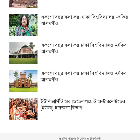
একশো বছর কথা কয়, ঢাকা বিশ্ববিদ্যালয় -ফকির
আলমগীর
একশো বছর কথা কয় ঢাকা বিশ্ববিদ্যালয় -ফকির
আলমগীর
একশো বছর কথা কয় ঢাকা বিশ্ববিদ্যালয় -ফকির
আলমগীর
ইউনিভার্সিটি অব ডেভেলপমেন্ট অল্টারনেটিভের
[ইউডা] চারুকলা বিভাগ