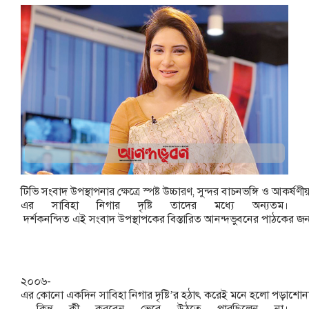
টিভি
সংবাদ
উপস্থাপনার
ক্ষেত্রে
স্পষ্ট
উচ্চারণ
,
সুন্দর
বাচনভঙ্গি
ও
আকর্ষণী
এর
সাবিহা
নিগার
দৃষ্টি
তাদের
মধ্যে
অন্যতম।
দর্শকনন্দিত
এই
সংবাদ
উপস্থাপকের
বিস্তারিত
আনন্দভুবনের
পাঠকের
জন
২০০৬
-
এর
কোনো
একদিন
সাবিহা
নিগার
দৃষ্টি
’
র
হঠাৎ
করেই
মনে
হলো
পড়াশোন
কিন্তু
কী
করবেন
ভেবে
উঠতে
পারছিলেন
না।