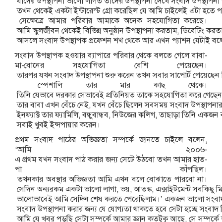
যাদের
উপস্থাপনা
ভালো
লাগত
তাদের
উপস্থাপনা
দেখে
সংবাদ
উপস্থাপনা
তখন
থেকেই
একটা
ইন্টারেস্ট
গ্রো
করেছিল
যে
আমি
চাইলেই
এটা
হতে
প
সেক্ষেত্রে
আমার
পরিবার
আমাকে
অনেক
সহযোগিতা
করেছে।
আমি
স্কুলজীবন
থেকেই
বিভিন্ন
অনুষ্ঠান
উপস্থাপনা
করতাম
,
ডিবেটিং
করত
আসলে
সংবাদ
উপস্থাপক
প্রফেশন
শখ
থেকে
আর
এখন
প্যাশন
যেটাই
বল
সংবাদ
উপস্থাপক
হওয়ার
ব্যাপারে
পরিবার
থেকে
বলতে
গেলে
বাবা
-
মা
-
বোনের
সহযোগিতা
বেশি
পেয়েছেন।
তারপর
যখন
সংবাদ
উপস্থাপনা
শুরু
করেন
তখন
সবার
সাপোর্ট
পেয়েছেন
স্পেশালি
তার
মার
কাছ
থেকে।
তিনি
যেভাবে
দরকার
সেভাবেই
প্রতিনিয়ত
তাকে
সহযোগিতা
করে
গেছেন
তার
বাবা
এখন
বেঁচে
নেই
,
যখন
বেঁচে
ছিলেন
সবসময়
সংবাদ
উপস্থাপনা
ইনফ্যাক্ট
তার
ফ্যামিলি
,
বন্ধুবান্ধব
,
নিউজের
কলিগ
,
তাছাড়া
তিনি
একজন
সবাই
খুবই
ইন্সপায়ার
করেন।
প্রথম
সংবাদ
পাঠের
অভিজ্ঞতা
সম্পর্কে
জানতে
চাইলে
বলেন
,
‘
আমি
২০০৬
-
এ
প্রথম
যখন
সংবাদ
পাঠ
করার
জন্য
সেটে
উঠবো
তখন
আমার
হাত
-
পা
কাঁপছিল।
তখনকার
অবস্থার
অভিজ্ঞতা
আমি
এখন
বলে
বোঝাতে
পারবো
না।
সেদিন
অন্যরকম
একটা
ভালো
লাগা
,
ভয়
,
আতঙ্ক
,
এক্সাইটমেন্ট
সবকিছু
ম
ভালোভাবেই
আমি
সেদিন
শেষ
করতে
পেরেছিলাম।
’
একজন
ভালো
সংবা
সংবাদ
উপস্থাপনা
করার
জন্য
যে
যোগ্যতা
থাকতে
হবে
সেটা
হচ্ছে
সংবাদ
আমি
যে
খবর
পড়ছি
সেটা
সম্পর্কে
আমার
জ্ঞান
কতটুকু
আছে
,
সে
সম্পর্কে