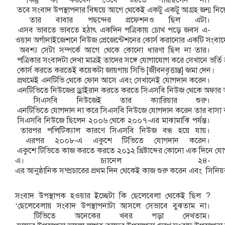
তবে
সংবাদ
উপস্থাপনার
বিষয়ে
আগে
থেকেই
একটু
একটু
আগ্রহ
জন্ম
নিয়
তার
বাবার
পছন্দের
প্রফেশনও
ছিল
এটা।
এসব
ভাবতে
ভাবতে
হঠাৎ
একদিন
পত্রিকায়
চোখ
পড়ে
জবস
এ
-
ওয়ান
অর্গানাইজেশনে
নিউজ
প্রেজেন্টেশনের
কোর্স
করানোর
একটি
সংবাদ
অবশ্য
সেটা
সম্পর্কে
আগে
থেকে
কোনো
ধারণা
ছিল
না
তার।
পত্রিকার
সংবাদটা
দেখা
মাত্রই
তাদের
সঙ্গে
যোগাযোগ
করে
সেখানে
ভর্তি
কোর্স
করতে
করতেই
কয়েকটা
জায়গায়
সিভি
[
জীবনবৃত্তান্ত
]
জমা
দেন।
প্রথমেই
এনটিভি
থেকে
ফোন
আসে
এবং
সেখানেই
যোগদান
করেন।
এনটিভিতে
নিউজের
ড্রাইরান
করতে
করতে
সিএসবি
নিউজ
থেকে
অফার
সিএসবি
নিউজেই
তার
ক্যারিয়ার
শুরু।
এনটিভিতে
যোগদান
না
করে
সিএসবি
নিউজে
যোগদান
করেন
তার
বাসা
সিএসবি
নিউজে
ছিলেন
২০০৬
থেকে
২০০৭
-
এর
মাঝামাঝি
পর্যন্ত।
তারপর
পলিটিক্যাল
কারণে
সিএসবি
নিউজ
বন্ধ
হয়ে
যায়।
এরপর
২০০৮
-
এ
একুশে
টিভিতে
যোগদান
করেন।
একুশে
টিভিতে
কাজ
করতে
করতে
২০১২
খ্রিষ্টাব্দের
কোনো
এক
দিনে
যো
এ।
চ্যানেল
২৪
-
এর
আনুষ্ঠানিক
সম্প্রচারের
প্রথম
দিন
থেকেই
কাজ
শুরু
করেন
এবং
সিনিয়
সংবাদ
উপস্থাপক
হওয়ার
ইচ্ছেটা
কি
ছেলেবেলা
থেকেই
ছিল
?
‘
ছেলেবেলায়
সংবাদ
উপস্থাপনাটা
আসলে
সেভাবে
বুঝতাম
না।
টিভিতে
অনেকের
খবর
পড়া
দেখতাম।