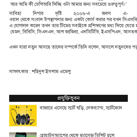
আর
আমি
কী
ডেলিভারি
দিচ্ছি
ওটা
আমার
জন্য
সবচেয়ে
গুরুত্বপূর্ণ।
’
সাবিহা
নিগার
দৃষ্টি
২০০৬
-
এ
জবস
এ
-
ওয়ান
থেকে
সংবাদ
উপস্থাপনার
জন্য
একটা
কোর্স
করার
পর
যখন
সিএসব
এ
যোগদান
করেন
তখন
তার
টিমের
সবাইকে
প্রশিক্ষণের
মধ্য
দিয়ে
যেতে
যেমন
,
বিবিসি
,
সিএনএন
,
আল
জাজিরা
,
এনডিটিভি
,
ইএসপিএন
,
আসত
এখন
যারা
নতুন
আসছে
তাদের
সম্পর্কে
তিনি
বলেন
,
আসলে
নতুনদের
প
সাক্ষাৎকার
:
শহিদুল
ইসলাম
এমেলু
প্রযুক্তিভুবন
বাজারে এসেছে স্মার্ট ঘড়ি, নেকব্যান্ড, স্মার্টফোন
হোয়াটসঅ্যাপের থেকে ম্যাসেজ ডিলিট হলে